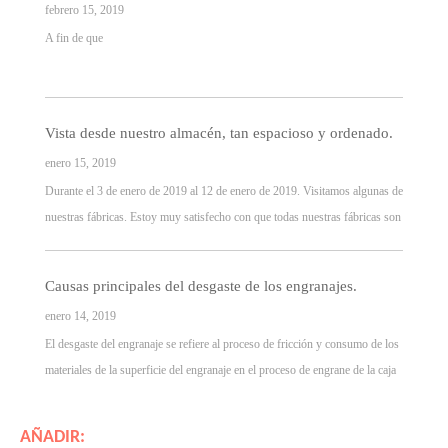
febrero 15, 2019
A fin de que
Vista desde nuestro almacén, tan espacioso y ordenado.
enero 15, 2019
Durante el 3 de enero de 2019 al 12 de enero de 2019. Visitamos algunas de
nuestras fábricas. Estoy muy satisfecho con que todas nuestras fábricas son
muy profesionales. Tienen un equipo riguroso para ser responsables de
cada paso y operan completamente el sistema ERP. Así que controlan la
Causas principales del desgaste de los engranajes.
calidad muy estrictamente.
enero 14, 2019
El desgaste del engranaje se refiere al proceso de fricción y consumo de los
materiales de la superficie del engranaje en el proceso de engrane de la caja
de engranajes. De acuerdo con el mecanismo de daño del desgaste, se puede
CONTACTO
NOSOTROS
dividir en desgaste por adherencia, desgaste abrasivo, desgaste por fatiga
AÑADIR:
superficial,