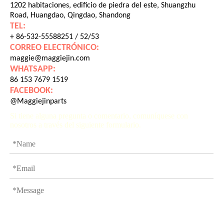
1202 habitaciones, edificio de piedra del este, Shuangzhu
Road, Huangdao, Qingdao, Shandong
TEL:
+ 86-532-55588251 / 52/53
CORREO ELECTRÓNICO:
maggie@maggiejin.com
WHATSAPP:
86 153 7679 1519
FACEBOOK:
@Maggiejinparts
Si tiene alguna pregunta o comentario, comuníquese con
nosotros a través del siguiente formulario.