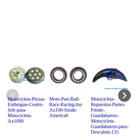
ÚLTIMOS
PRODUCTOS
Motocicleta-Piezas-
Moto-Part-Ball-
Motocicleta-
Mo
Embrague-Centro-
Race-Racing-for-
Repuestos-Partes-
Mo
Jefe-para-
Ax100-South-
Frente-
Ca
Motocicleta-
America0
Guardabarros-
De
Ax1000
Motocicleta-
Guardabarros-para-
Descubrir-135