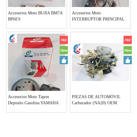
Accesorios Moto BUJIA BM7A
Accesorios Moto
BP6ES
INTERRUPTOR PRINCIPAL
BAJAJ PULSAR 135
Accesorios Moto Tapon
PIEZAS DE AUTOMÓVIL
Deposito Gasolina YAMAHA
Carburador (NA20) OEM:
Ybr125 ED
16010-J0502 NISSAN H20
JUNIOR