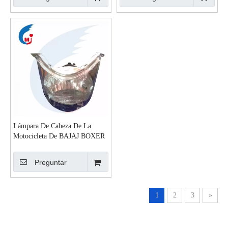
Lámpara De Cabeza De La
Motocicleta De BAJAJ BOXER
CT100
Preguntar
1
2
3
»