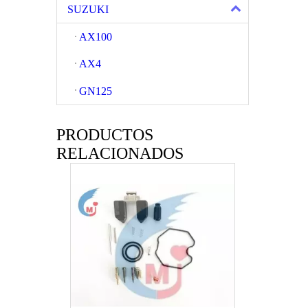
SUZUKI
AX100
AX4
GN125
PRODUCTOS
Piezas de motocicleta Carburador de motocicleta de NXR125 bros
RELACIONADOS