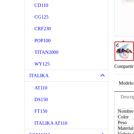
CD110
CG125
CRF230
POP100
TITAN2000
WY125
Compartir
ITALIKA
Modelo
AT110
Descri
DS150
Nombre d
FT150
Color
Peso
ITALIKA AT110
Material
Voltaje 