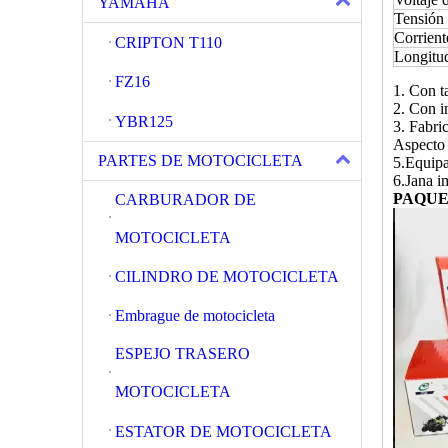
YAMAHA
Tensión 
Corrient
CRIPTON T110
Longitud
FZ16
1. Con t
2. Con i
YBR125
3. Fabri
Aspecto 
PARTES DE MOTOCICLETA
5.Equipa
6.Jana i
PAQUE
CARBURADOR DE
MOTOCICLETA
CILINDRO DE MOTOCICLETA
Embrague de motocicleta
ESPEJO TRASERO
MOTOCICLETA
ESTATOR DE MOTOCICLETA