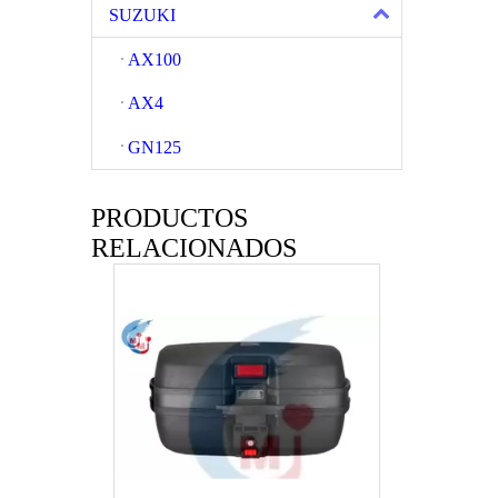
SUZUKI
AX100
AX4
GN125
PRODUCTOS
Caja de almacenamiento universal extra grande para maletero de motocicleta clásica
RELACIONADOS