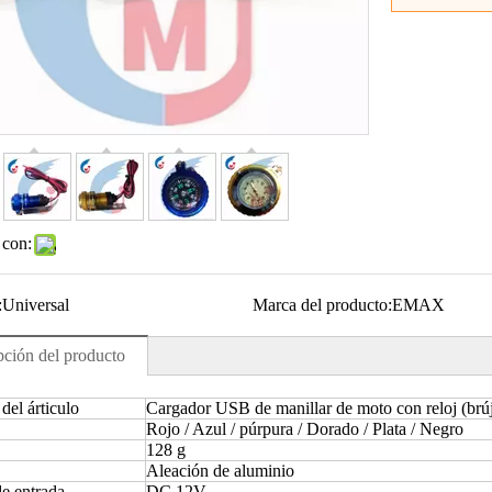
 con:
:
Universal
Marca del producto:
EMAX
pción del producto
el árticulo
Cargador USB de manillar de moto con reloj (brúj
Rojo / Azul / púrpura / Dorado / Plata / Negro
128 g
Aleación de aluminio
de entrada
DC 12V