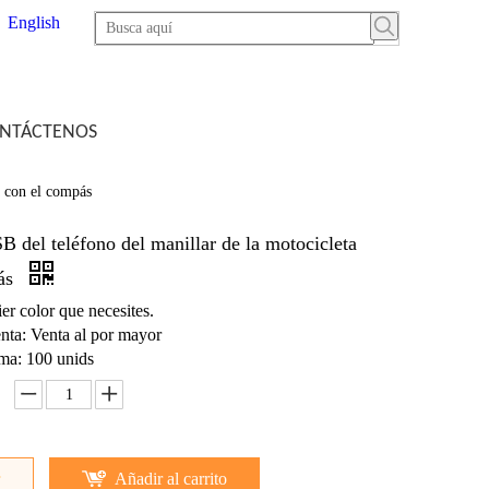
English
NTÁCTENOS
a con el compás
 del teléfono del manillar de la motocicleta
pás
er color que necesites.
nta: Venta al por mayor
ma: 100 unids
Añadir al carrito