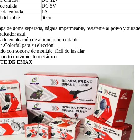
de salida
DC 5V
e de entrada
1A
 del cable
60cm
apa de goma separada, hágala impermeable, resistente al polvo y durad
ndicador azul
cado en aleación de aluminio, inoxidable
4.Colorful para su elección
do con soporte de montaje, fácil de instalar
mportó movimiento mecánico.
TE DE EMAX