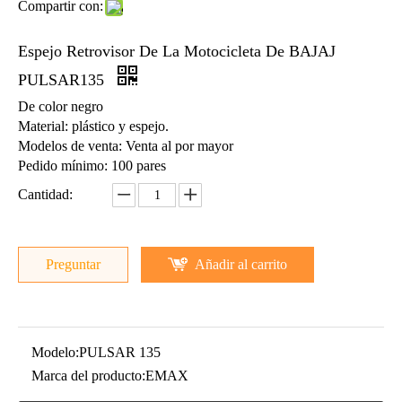
Compartir con:
Piezas de la motocicleta Espejo retrovisor de la motocicleta de FT150
Piezas de la motocicleta Espejo retrovisor de la motocicleta de CD110
Espejo Retrovisor De La Motocicleta De BAJAJ
PULSAR135
De color negro
Material: plástico y espejo.
Modelos de venta: Venta al por mayor
Pedido mínimo: 100 pares
Cantidad:
Preguntar
Añadir al carrito
Partes de la motocicleta espejo retrovisor para AT110
Modelo:
PULSAR 135
Marca del producto:
EMAX