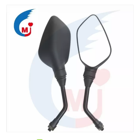
Piezas de la motocicleta. Retrovisor de la motocicleta PULSAR200.
Partes de la motocicleta Motocicleta espejo retrovisor de DS150