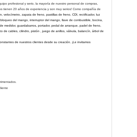
uipo profesional y serio, la mayoría de nuestro personal de compras,
ados tienen 20 años de experiencia y son muy serios! Como compañía de
 velocímetro, zapata de freno, pastillas de freno, CDI, rectificador, luz
, bloqueo del mango, interruptor del mango, llave de combustible, bocina,
 de medidor, guardabarros, portador, pedal de arranque, padel de freno,
 de cables, cilindro, pistón , juego de anillos, válvula, balancín, árbol de
nstantes de nuestros clientes desde su creación. ¡Le invitamos
erimentados.
liente