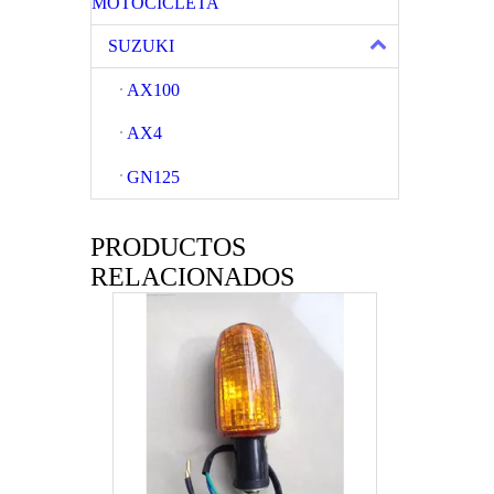
MOTOCICLETA
SUZUKI
AX100
AX4
GN125
PRODUCTOS
Lámpara Winker para motocicleta con respaldo negro
RELACIONADOS