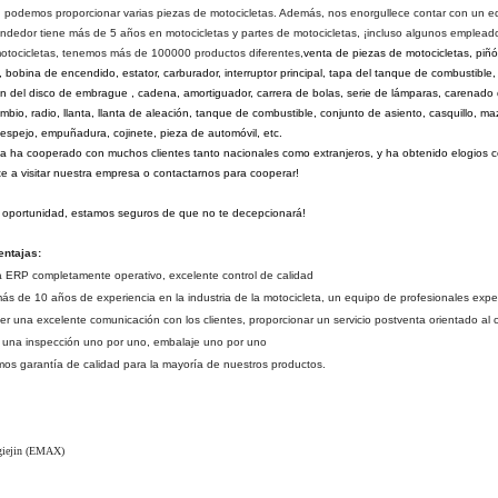
, podemos proporcionar varias piezas de motocicletas. Además, nos enorgullece contar con un eq
endedor tiene más de 5 años en motocicletas y partes de motocicletas, ¡incluso algunos emple
otocicletas, tenemos más de 100000 productos diferentes,
venta de piezas de motocicletas, piñón,
e, bobina de encendido, estator, carburador, interruptor principal, tapa del tanque de combustible
ión del disco de embrague , cadena, amortiguador, carrera de bolas, serie de lámparas, carenado
bio, radio, llanta, llanta de aleación, tanque de combustible, conjunto de asiento, casquillo, mazo
o, espejo, empuñadura, cojinete, pieza de automóvil, etc.
 ha cooperado con muchos clientes tanto nacionales como extranjeros, y ha obtenido elogios co
e a visitar nuestra empresa o contactarnos para cooperar!
oportunidad, estamos seguros de que no te decepcionará!
entajas:
 ERP completamente operativo, excelente control de calidad
ás de 10 años de experiencia en la industria de la motocicleta, un equipo de profesionales exp
r una excelente comunicación con los clientes, proporcionar un servicio postventa orientado al c
 una inspección uno por uno, embalaje uno por uno
os garantía de calidad para la mayoría de nuestros productos.
giejin (EMAX)