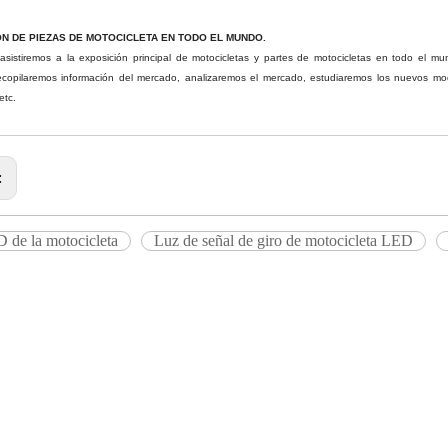
N DE PIEZAS DE MOTOCICLETA EN TODO EL MUNDO.
sistiremos a la exposición principal de motocicletas y partes de motocicletas en todo el mu
copilaremos información del mercado, analizaremos el mercado, estudiaremos los nuevos mod
etc.
:
 de la motocicleta
Luz de señal de giro de motocicleta LED