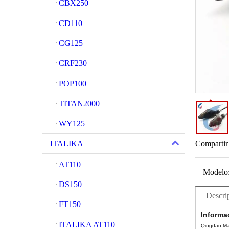
CBX250
CD110
CG125
CRF230
POP100
TITAN2000
WY125
Compartir
ITALIKA
AT110
Modelo
DS150
Descri
FT150
Informa
ITALIKA AT110
Qingdao Mag