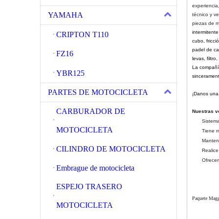
experiencia
YAMAHA
técnico y v
piezas de m
intermitent
CRIPTON T110
cubo, fricc
padel de cam
FZ16
levas, filtr
La compañía
YBR125
sincerament
PARTES DE MOTOCICLETA
¡Danos una 
CARBURADOR DE
Nuestras v
Sistema
MOTOCICLETA
Tiene m
Mantene
CILINDRO DE MOTOCICLETA
Realice
Ofrecem
Embrague de motocicleta
ESPEJO TRASERO
Paquete Mag
MOTOCICLETA