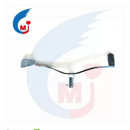
Piezas de la motocicleta Pedal de arranque de kick de motocicleta de TITAN2000
Piezas de la motocicleta Motocicleta pedal de arranque pedal NXR125