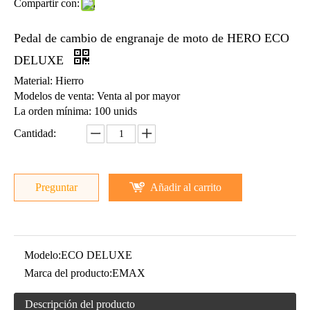
Compartir con:
Piezas de la motocicleta Pedal de arranque de motocicleta para DS150
Piezas de la motocicleta Pedal de cambio de engranaje de la motocicleta de FT150
Pedal de cambio de engranaje de moto de HERO ECO
DELUXE
Material: Hierro
Modelos de venta: Venta al por mayor
La orden mínima: 100 unids
Cantidad:
Preguntar
Añadir al carrito
Piezas de la motocicleta Motocicleta pedal de arranque pedal de FT150
Piezas de la motocicleta Pedal de arranque de motocicleta Kick de CD110
Modelo:
ECO DELUXE
Marca del producto:
EMAX
Descripción del producto