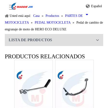
Español
Usted está aquí:
Casa
»
Productos
»
PARTES DE
MOTOCICLETA
»
PEDAL MOTOCICLETA
»
Pedal de cambio de
engranaje de moto de HERO ECO DELUXE
LISTA DE PRODUCTOS
Pedal de arranque de motocicleta de BAJAJ BOXER CT100
Pedal de arranque de motocicleta de SUZUKI AX4
PRODUCTOS RELACIONADOS