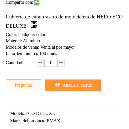
Compartir con:
Lámpara De Cabeza De Motocicleta De HERO ECO DELUXE
Repuestos Para Motos Cableado De HERO ECO DELUXE
Cubierta de cubo trasero de motocicleta de HERO ECO
DELUXE
Color: cualquier color
Material: Aluminio
Modelos de venta: Venta al por mayor
La orden mínima: 100 unids
Cantidad:
Preguntar
Añadir al carrito
Carburador Motocicleta De HERO ECO DELUXE.
Modelo:
ECO DELUXE
Marca del producto:
EMAX