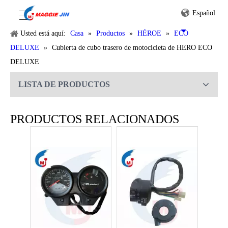
Español
Usted está aquí:
Casa
»
Productos
»
HÉROE
»
ECO
DELUXE
»
Cubierta de cubo trasero de motocicleta de HERO ECO
DELUXE
LISTA DE PRODUCTOS
Pedal de freno de la motocicleta para HERO ECO DELUXE
Motor Motorcycle Parts Bobina De Encendido De HERO ECO DELUXE
PRODUCTOS RELACIONADOS