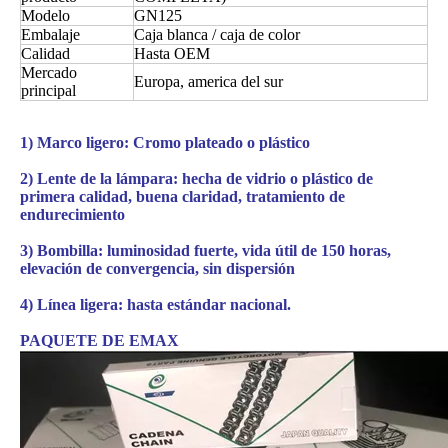
Modelo
GN125
Embalaje
Caja blanca / caja de color
Calidad
Hasta OEM
Mercado
Europa, america del sur
principal
Estator De La Motocicleta (Magnetor) De SUZUKI GN125
Bomba de freno superior de motocicleta para SUZUKI GN125
1) Marco ligero: Cromo plateado o plástico
2) Lente de la lámpara: hecha de vidrio o plástico de
primera calidad, buena claridad, tratamiento de
endurecimiento
3) Bombilla: luminosidad fuerte, vida útil de 150 horas,
elevación de convergencia, sin dispersión
4) Línea ligera: hasta estándar nacional.
PAQUETE DE EMAX