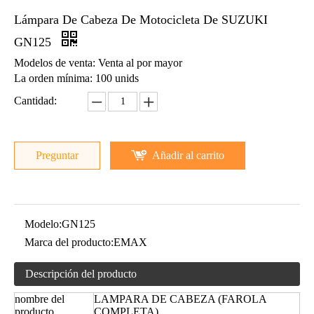
Lámpara De Cabeza De Motocicleta De SUZUKI
GN125
Modelos de venta: Venta al por mayor
La orden mínima: 100 unids
Cantidad:
Preguntar
Añadir al carrito
Cojinete de motocicleta SUZUKI GN125
Pastillas De Freno De Motocicleta De SUZUKI GN125
Modelo:
GN125
Marca del producto:
EMAX
Descripción del producto
nombre del
LAMPARA DE CABEZA (FAROLA
producto
COMPLETA)