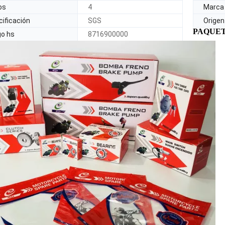
os
4
Marca
ificación
SGS
Origen
PAQUET
go hs
8716900000