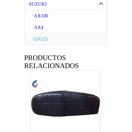
SUZUKI
AX100
AX4
GN125
PRODUCTOS
Bomba de freno superior de motocicleta para CBT-125 LEON 125
RELACIONADOS