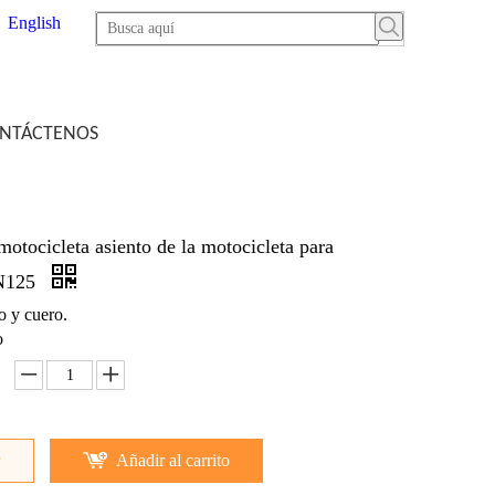
English
NTÁCTENOS
 motocicleta asiento de la motocicleta para
N125
o y cuero.
o
Añadir al carrito