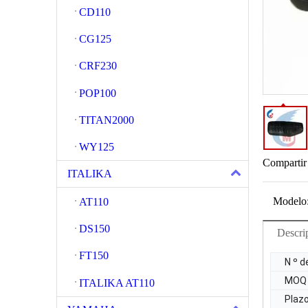
CD110
CG125
CRF230
POP100
TITAN2000
WY125
Compartir
ITALIKA
Modelo
AT110
DS150
Descri
FT150
N º d
MOQ
ITALIKA AT110
Plaz