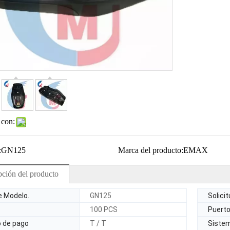
 con:
:
GN125
Marca del producto:
EMAX
pción del producto
e Modelo.
GN125
Solici
100 PCS
Puerto
o de pago
T / T
Sistem